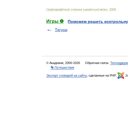
Орфограф
і
чний
словник
української
мови
.
2005
.
Игры ⚽
Поможем решить контрольну
Тягуни
© Академик, 2000-2026
Обратная связь:
Техподдерж
👣 Путешествия
Экспорт словарей на сайты
, сделанные на PHP,
Jo