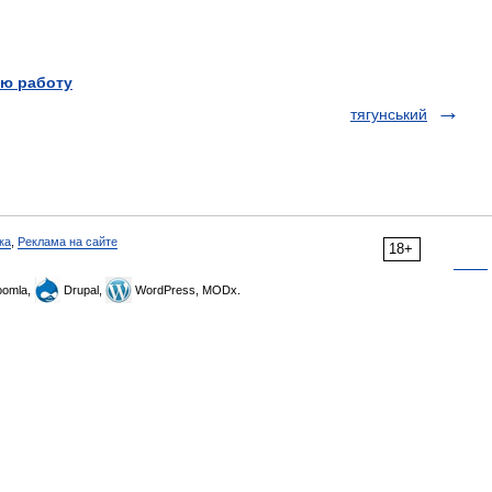
ю работу
тягунський
ка
,
Реклама на сайте
18+
omla,
Drupal,
WordPress, MODx.