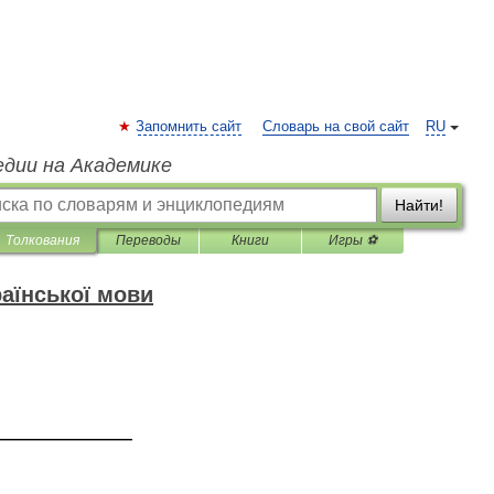
Запомнить сайт
Словарь на свой сайт
RU
едии на Академике
Найти!
Толкования
Переводы
Книги
Игры ⚽
аїнської мови
—————————