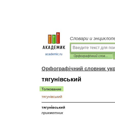
Словари и энциклоп
academic.ru
Орфографічний словник української мови
Орфографічний словник укр
тягунівський
Толкование
тягун
і
вський
————————————————————
тягун
і
́вський
прикметник